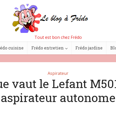
Tout est bon chez Frédo
édo cuisine
Frédo entretien
Frédo jardine
Bl
Aspirateur
e vaut le Lefant M5
aspirateur autonome