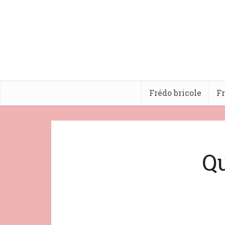
Frédo bricole
Fr
Qu