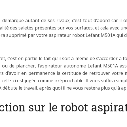
démarque autant de ses rivaux, c’est tout d’abord car il off
alité des saletés présentes sur vos surfaces, et cela avec une
ra supprimé par votre aspirateur robot Lefant M501A qui dé
t, c’est en partie le fait qu’il soit à-même de s’accorder à t
pis ou de plancher, l’aspirateur autonome Lefant M501A ass
rs d’avoir en permanence la certitude de retrouver votre 
tion, celle-ci est jugée comme irréprochable. Il vous suffira 
ébute le travail, après quoi il ne vous restera plus qu’à app
ction sur le robot aspira