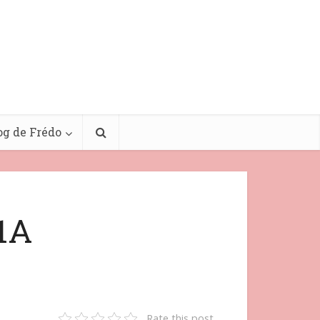
og de Frédo
01A
Rate this post